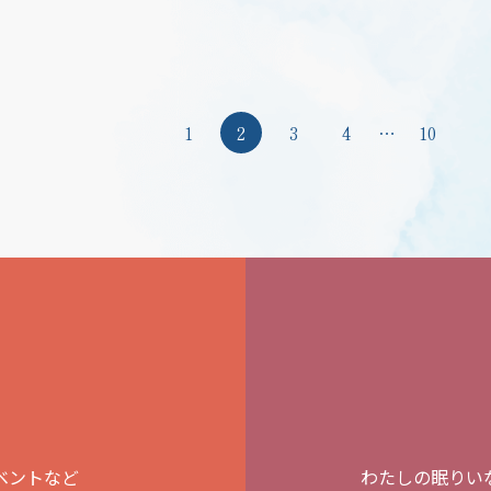
1
2
3
4
…
10
ベントなど
わたしの眠りい