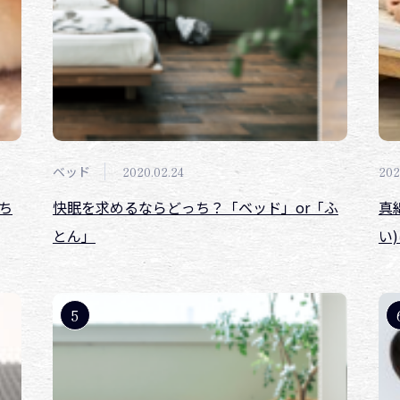
ベッド
2020.02.24
202
ち
快眠を求めるならどっち？「ベッド」or「ふ
真
とん」
い