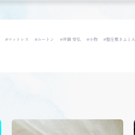
#マットレス
#ムートン
#井鍋 安弘
#小物
#整圧敷きふと