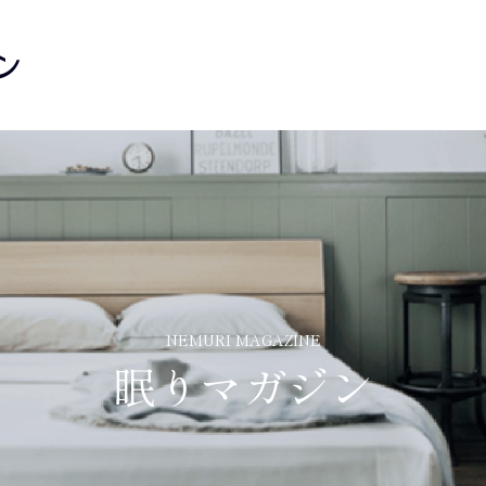
オーダーメイドについて
よくあるご質問
オーダーメイド枕
メンテナンスに
オーダーマットレス
キレイキレイ
綿ふとん・お仕立
メンテンス各
NEMURI MAGAZINE
眠りマガジン
オーダー羽毛掛けふとん