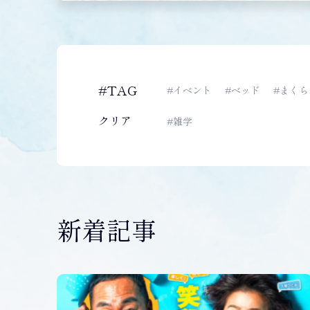
#TAG
#イベント
#ベッド
#まくら
クリア
#雑学
新着記事