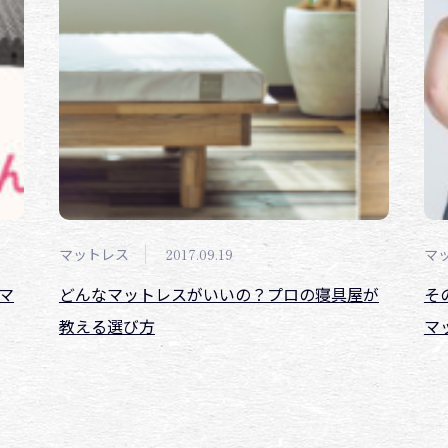
マットレス
2017.09.19
マ
マ
どんなマットレスがいいの？プロの寝具屋が
そ
教える選び方
マ