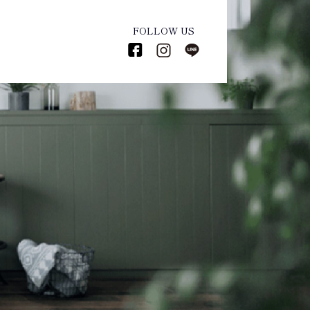
FOLLOW US
企業情報
ついて
代表ストーリー
倶楽部
代表挨拶
種
企業概要
いなべの取り組み