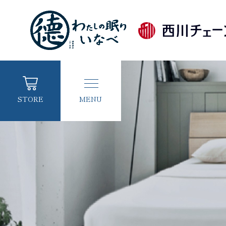
ホーム
お客様の声
TOP
/
眠りマガジン
STORE
MENU
初めての方へ
各種お問い合わせ
店舗情報
商品カテゴリーから探す
お知らせ一覧
取り扱いブランドから探す
睡眠コラム
オリジナルブランド・丸徳