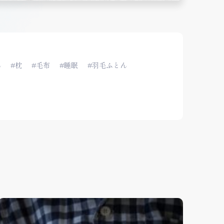
ん
#枕
#毛布
#睡眠
#羽毛ふとん