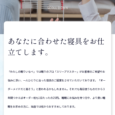
SCOLL DOWN
取り扱いブランドから探す
オリジナルブランド・丸徳
オーダーメイドについて
あなたに合わせた寝具をお仕
立てします。
よくあるご質問
メンテナンスについて
「わたしの眠りいなべ」では眠りのプロ「スリープマスター」がお客様のご希望やお
企業情報
悩みに添い、一人ひとりに合った寝具のご提案をさせていただいております。 「オー
ダーメイドだと高そう」と思われるかもしれません。それでも毎日使うものだから３
年間つかえばオーダー枕も1日たったの25円。 睡眠にお悩みを持つ方や、より良い睡
眠をお求めの方に、当店では枕からおすすめしております。