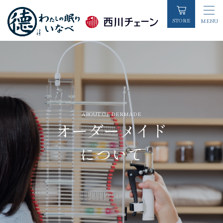
STORE
MENU
TOP
/
オーダーメイドについて
初めての方へ
店舗情報
お知らせ一覧
ABOUT OF DERMADE
オーダーメイド
睡眠コラム
について
お客様の声
各種お問い合わせ
商品カテゴリーから探す