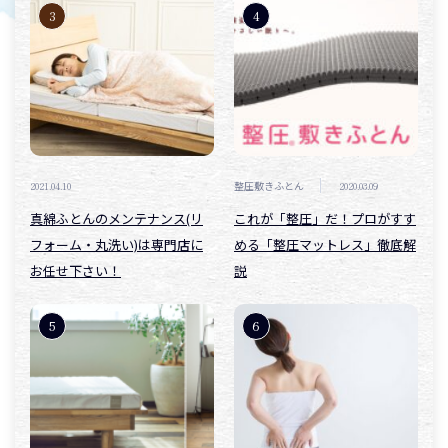
2021.04.10
整圧敷きふとん
2020.03.09
真綿ふとんのメンテナンス(リ
これが「整圧」だ！プロがすす
フォーム・丸洗い)は専門店に
める「整圧マットレス」徹底解
お任せ下さい！
説