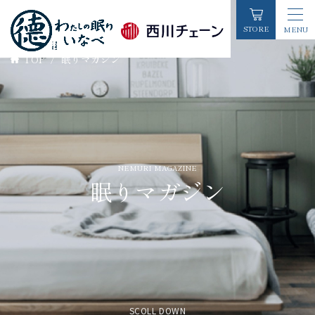
STORE
MENU
TOP
/
眠りマガジン
初めての方へ
店舗情報
お知らせ一覧
NEMURI MAGAZINE
眠りマガジン
睡眠コラム
お客様の声
各種お問い合わせ
商品カテゴリーから探す
SCOLL DOWN