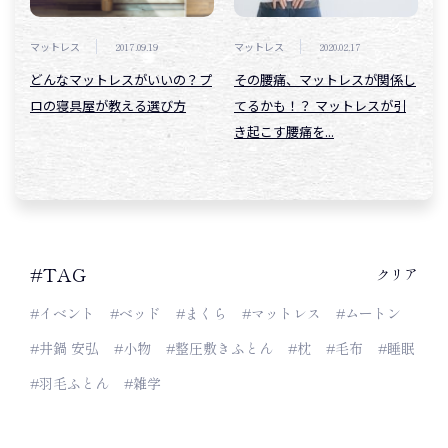
プライバシーポリシー
マットレス
2017.09.19
マットレス
2020.02.17
どんなマットレスがいいの？プ
その腰痛、マットレスが関係し
ロの寝具屋が教える選び方
てるかも！？ マットレスが引
Copyright © 2021 わたしの眠りいなべ . All rights reserved.
き起こす腰痛を...
#TAG
クリア
#イベント
#ベッド
#まくら
#マットレス
#ムートン
#井鍋 安弘
#小物
#整圧敷きふとん
#枕
#毛布
#睡眠
#羽毛ふとん
#雑学