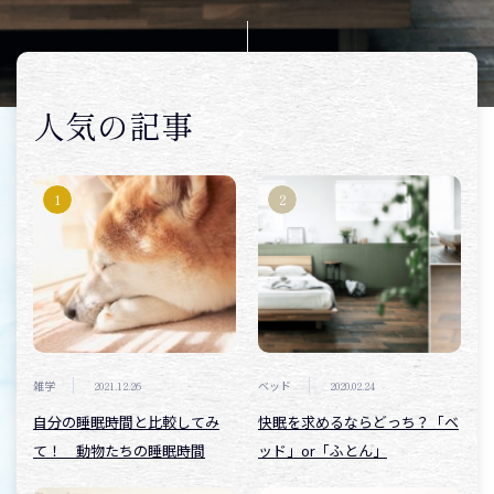
取り扱いブランドから探す
オリジナルブランド・丸徳
人気の記事
オーダーメイドについて
よくあるご質問
メンテナンスについて
企業情報
雑学
2021.12.26
ベッド
2020.02.24
自分の睡眠時間と比較してみ
快眠を求めるならどっち？「ベ
て！ 動物たちの睡眠時間
ッド」or「ふとん」