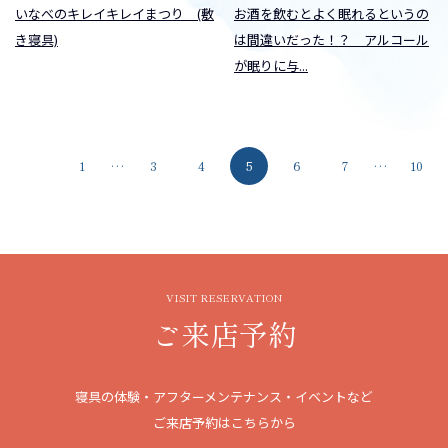
いなべのキレイキレイまつり (敷
お酒を飲むとよく眠れるというの
き寝具)
は間違いだった！？ アルコール
が眠りに与...
1
…
3
4
5
6
7
…
10
VISIT RESERVATION
ご来店予約
寝具の体験・アフターメンテナンス・イベントなど
ご来店予約はこちらから