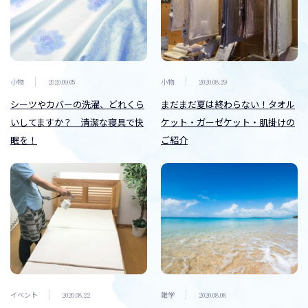
小物
2020.09.05
小物
2020.08.29
シーツやカバーの洗濯、どれくら
まだまだ夏は終わらない！タオル
いしてますか？ 清潔な寝具で快
ケット・ガーゼケット・肌掛けの
眠を！
ご紹介
イベント
2020.08.22
雑学
2020.08.08