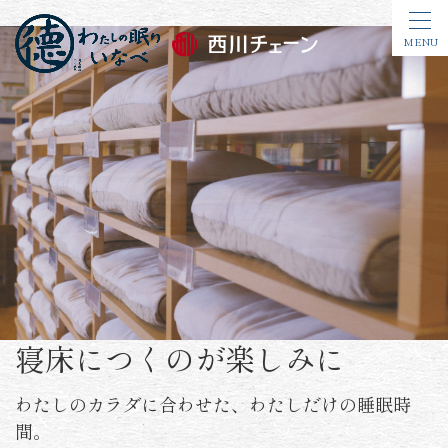
MENU
初めての方へ
店舗情報
お知らせ一覧
睡眠コラム
お客様の声
寝床につくのが楽しみに
各種お問い合わせ
わたしのカラダに合わせた、わたしだけの睡眠時
間。
商品カテゴリーから探す