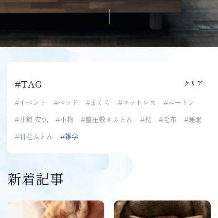
取り扱いブランドから探す
オリジナルブランド・丸徳
オーダーメイドについて
#TAG
クリア
よくあるご質問
#イベント
#ベッド
#まくら
#マットレス
#ムートン
#井鍋 安弘
#小物
#整圧敷きふとん
#枕
#毛布
#睡眠
メンテナンスについて
#羽毛ふとん
#雑学
企業情報
新着記事