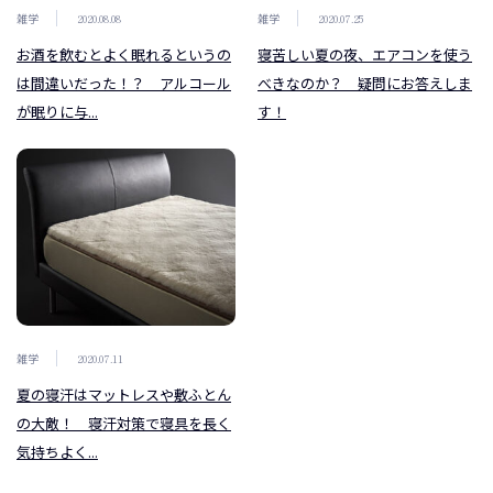
雑学
2020.08.08
雑学
2020.07.25
プライバシーポリシー
お酒を飲むとよく眠れるというの
寝苦しい夏の夜、エアコンを使う
は間違いだった！？ アルコール
べきなのか？ 疑問にお答えしま
が眠りに与...
す！
Copyright © 2021 わたしの眠りいなべ . All rights reserved.
雑学
2020.07.11
夏の寝汗はマットレスや敷ふとん
の大敵！ 寝汗対策で寝具を長く
気持ちよく...