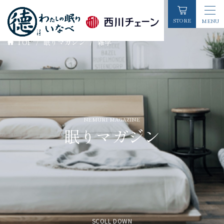
STORE
MENU
TOP
/
眠りマガジン
/
雑学
初めての方へ
店舗情報
お知らせ一覧
NEMURI MAGAZINE
眠りマガジン
睡眠コラム
お客様の声
各種お問い合わせ
商品カテゴリーから探す
SCOLL DOWN