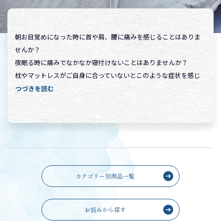
取り扱いブランドから探す
朝お目覚めになった時に首や肩、腰に痛みを感じることはありま
オリジナルブランド・丸徳
せんか？
夜眠る時に痛みでなかなか寝付けないことはありませんか？
オーダーメイドについて
枕やマットレスがご自身に合っていないとこのような症状を感じ
ることがあります。
つづきを読む
よくあるご質問
人生の3分の1を寝具の上で過ごす訳ですから、どんな寝具で眠っ
ているかによって体への負担が大きく左右されるのです。
メンテナンスについて
寝具や眠りに関するお悩みは当店へご相談ください。
「いなべ」ではお客様のお悩みに寄り添った寝具のご提案をさせ
企業情報
ていただいております。
知識と経験が豊富な当店の専門スタッフがアドバイスさせていた
カテゴリー別商品一覧
だきますので、数ある寝具の中からお客様のご希望される最適な
寝具をお選びいただけます。
お悩みから探す