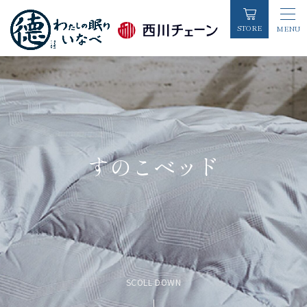
STORE
MENU
TOP
/
商品関連
/
ベッド
/
すのこベッド
初めての方へ
店舗情報
お知らせ一覧
すのこベッド
睡眠コラム
お客様の声
各種お問い合わせ
SCOLL DOWN
商品カテゴリーから探す